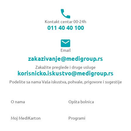
Kontakt centar 00-24h
011 40 40 100
Email
zakazivanje@medigroup.rs
Zakažite preglede i druge usluge
korisnicko.iskustvo@medigroup.rs
Podelite sa nama Vaša iskustva, pohvale, prigovore i sugestije
O nama
Opšta bolnica
Moj MediKarton
Programi