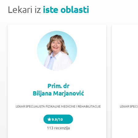
iste oblasti
Lekari iz
Prim. dr
Biljana Marjanović
LEKAR SPECIJALISTA FIZIKALNE MEDICINE I REHABILITACIJE
LEKAR SPECI
9.9/10
113 recenzija