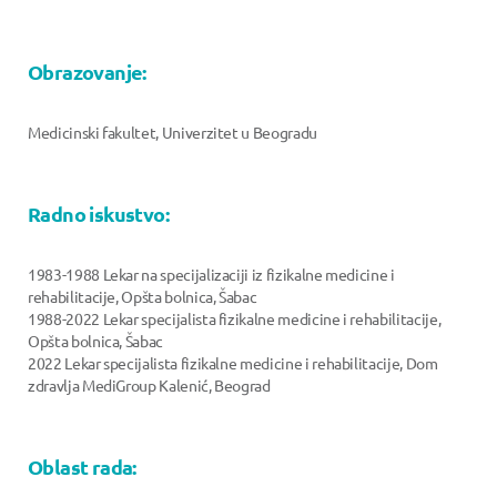
Obrazovanje:
Medicinski fakultet, Univerzitet u Beogradu
Radno iskustvo:
1983-1988 Lekar na specijalizaciji iz fizikalne medicine i
rehabilitacije, Opšta bolnica, Šabac
1988-2022 Lekar specijalista fizikalne medicine i rehabilitacije,
Opšta bolnica, Šabac
2022 Lekar specijalista fizikalne medicine i rehabilitacije, Dom
zdravlja MediGroup Kalenić, Beograd
Oblast rada: