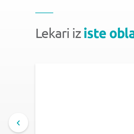
Lekari iz
iste obl