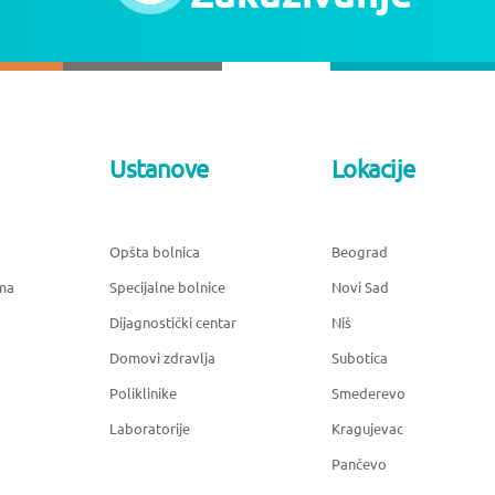
Ustanove
Lokacije
Opšta bolnica
Beograd
ma
Specijalne bolnice
Novi Sad
Dijagnostički centar
Niš
Domovi zdravlja
Subotica
Poliklinike
Smederevo
Laboratorije
Kragujevac
Pančevo