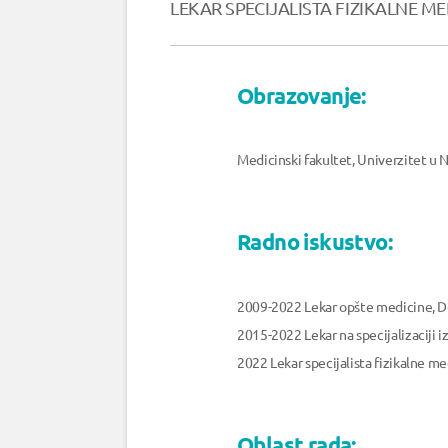
LEKAR SPECIJALISTA FIZIKALNE MED
Obrazovanje:
Medicinski fakultet, Univerzitet u
Radno iskustvo:
2009-2022 Lekar opšte medicine, D
2015-2022 Lekar na specijalizaciji iz
2022 Lekar specijalista fizikalne m
Oblast rada: