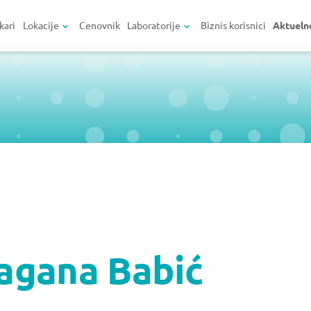
kari
Lokacije
Cenovnik
Laboratorije
Biznis korisnici
Aktueln
agana Babić