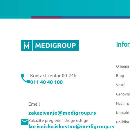
Info
O nama
Kontakt centar 00-24h
Blog
011 40 40 100
Vesti
Cenovni
Načini p
Email
zakazivanje@medigroup.rs
Kontakt
Zakažite preglede i druge usluge
Politika
korisnicko.iskustvo@medigroup.rs