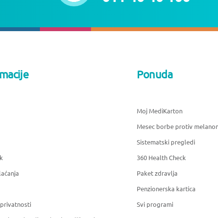
rmacije
Ponuda
Moj MediKarton
Mesec borbe protiv melano
Sistematski pregledi
k
360 Health Check
laćanja
Paket zdravlja
Penzionerska kartica
 privatnosti
Svi programi