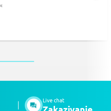
JE
Live chat
Zakazivanje