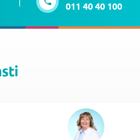
011 40 40 100
asti