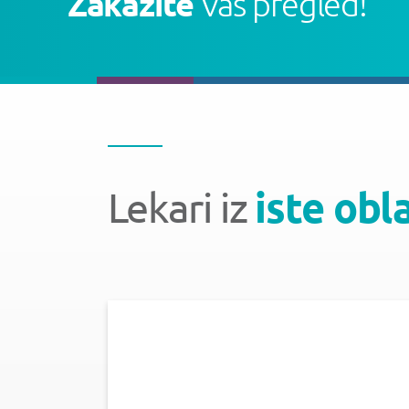
Zakažite
Vaš pregled!
Lekari iz
iste obl