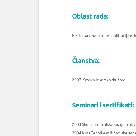
Oblast rada:
Fizikalna terapija i rehabilitacija n
Članstva:
2007- Srpsko lekarsko društvo
Seminari i sertifikati:
2003 Škola lasera niske snage u oblas
2004 Kurs Tehnike mišićno-skeletne r