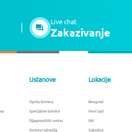
Live chat
Zakazivanje
Ustanove
Lokacije
Opšta bolnica
Beograd
ma
Specijalne bolnice
Novi Sad
Dijagnostički centar
Niš
Domovi zdravlja
Subotica