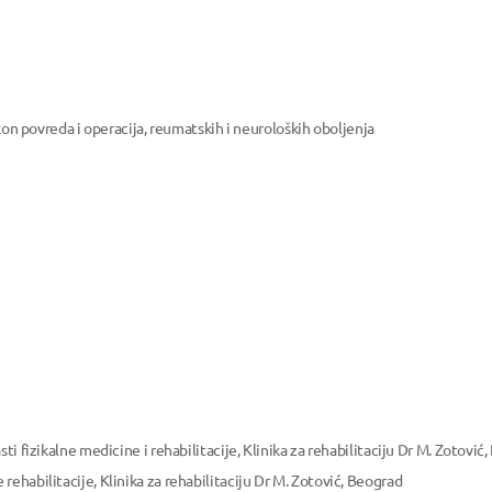
akon povreda i operacija, reumatskih i neuroloških oboljenja
ti fizikalne medicine i rehabilitacije, Klinika za rehabilitaciju Dr M. Zotović
ehabilitacije, Klinika za rehabilitaciju Dr M. Zotović, Beograd