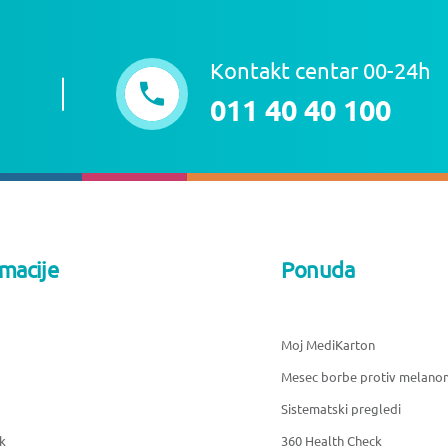
Kontakt centar 00-24h
011 40 40 100
rmacije
Ponuda
Moj MediKarton
Mesec borbe protiv melano
Sistematski pregledi
k
360 Health Check