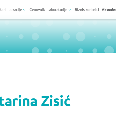
kari
Lokacije
Cenovnik
Laboratorije
Biznis korisnici
Aktueln
arina Zisić