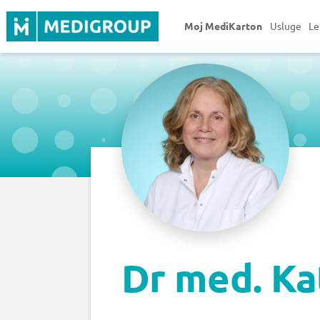
Moj MediKarton
Usluge
Le
Dr med. Kat