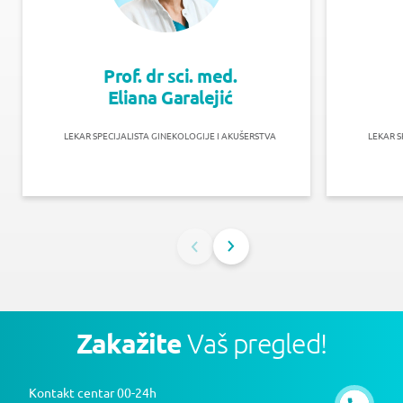
Prof. dr sci. med.
Eliana Garalejić
LEKAR SPECIJALISTA GINEKOLOGIJE I AKUŠERSTVA
LEKAR S
Zakažite
Vaš pregled!
Kontakt centar 00-24h