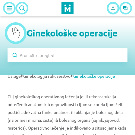
Ginekološke operacije
Usluge
Ginekologija i akušerstvo
Ginekološke operacije
Cilj ginekološkog operativnog lečenja je ili rekonstrukcija
određenih anatomskih nepravilnosti čijom se korekcijom želi
postići adekvatna funkcionalnost ili uklanjanje bolesnog dela
(na primer mioma, ciste) ili bolesnog organa (jajnik, jajovod,
materica). Operativno lečenje je indikovano u situacijama kada