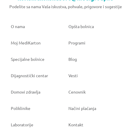
Podelite sa nama Vaša iskustva, pohvale, prigovore i sugestije
O nama
Opšta bolnica
Moj MediKarton
Programi
Specijalne bolnice
Blog
Dijagnostički centar
Vesti
Domovi zdravlja
Cenovnik
Poliklinike
Načini plaćanja
Laboratorije
Kontakt