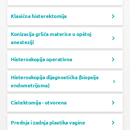
Klasična histerektomija
Konizacija grlića materice u opštoj
anesteziji
Histeroskopija operativna
Histeroskopija dijagnostička (biopsija
endometrijuma)
Cistektomija - otvorena
Prednja i zadnja plastika vagine