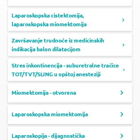
Laparoskopska cistektomija,
laparoskopska miomektomija
Završavanje trudnoće iz medicinskih
indikacija balon dilatacijom
Stres inkontinencija - suburetralne tračice
TOT/TVT/SLING u opštoj anesteziji
Miomektomija - otvorena
Laparoskopska miomektomija
Laparoskopija - dijagnostička