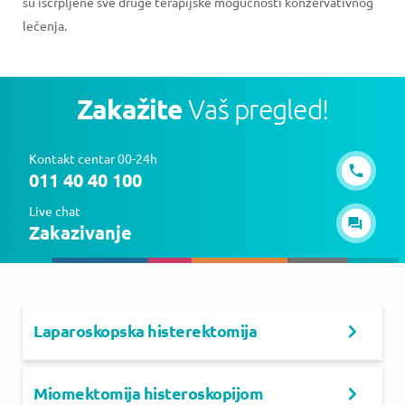
su iscrpljene sve druge terapijske mogućnosti konzervativnog
lečenja.
Zakažite
Vaš pregled!
Kontakt centar 00-24h
011 40 40 100
Live chat
Zakazivanje
Laparoskopska histerektomija
Miomektomija histeroskopijom