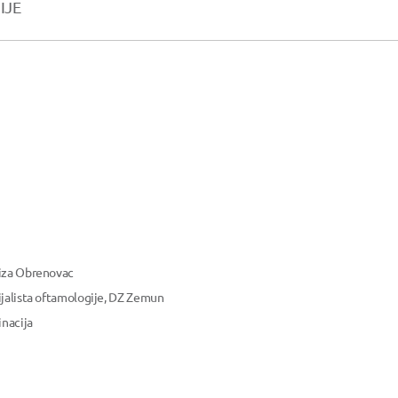
IJE
liza Obrenovac
ijalista oftamologije, DZ Zemun
inacija