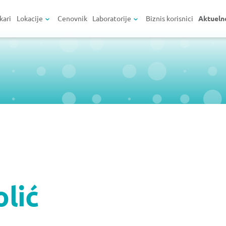
kari
Lokacije
Cenovnik
Laboratorije
Biznis korisnici
Aktueln
olić