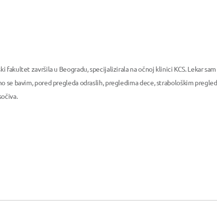
fakultet završila u Beogradu, specijalizirala na očnoj klinici KCS. Lekar sam 
no se bavim, pored pregleda odraslih, pregledima dece, strabološkim pregle
sočiva.