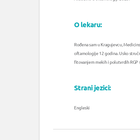
O lekaru:
Rođena sam u Kragujevcu, Medicinski 
oftamologije 12 godina. Usko struč
fitovanjem mekih i polutvrdih RGP 
Strani jezici:
Engleski