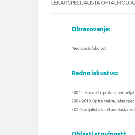
LEKAR SPECIJALISTA OFTALMOLOG
Obrazovanje:
Medicinski fakultet
Radno iskustvo:
2004 Lekar opšte prakse, hemodija
2004-2018 Opšta praksa, lekar spec
2018 Spcijalistička oftamološka ord
Oblasti stručnosti: