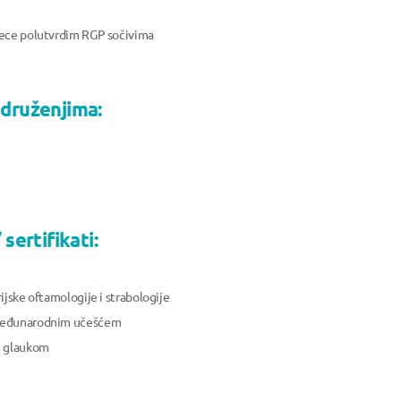
dece polutvrdim RGP sočivima
udruženjima:
sertifikati:
ijske oftamologije i strabologije
 međunarodnim učešćem
i glaukom