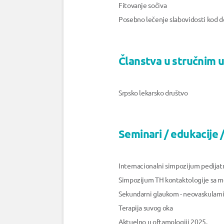
Fitovanje sočiva
Posebno lečenje slabovidosti kod 
Članstva u stručnim 
Srpsko lekarsko društvo
Seminari / edukacije / 
Internacionalni simpozijum pedijatr
Simpozijum TH kontaktologije sa
Sekundarni glaukom - neovaskularn
Terapija suvog oka
Aktuelno u oftamologiji 2025.