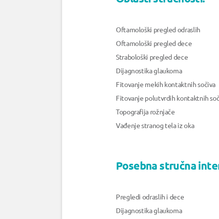
Oftamološki pregled odraslih
Oftamološki pregled dece
Strabološki pregled dece
Dijagnostika glaukoma
Fitovanje mekih kontaktnih sočiva
Fitovanje polutvrdih kontaktnih so
Topografija rožnjače
Vađenje stranog tela iz oka
Posebna stručna inte
Pregledi odraslih i dece
Dijagnostika glaukoma