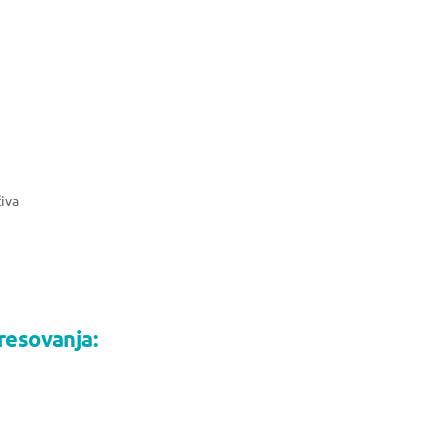
čiva
resovanja: