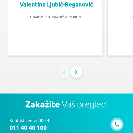
Valentina Ljubić-Beganović
LEKAR SPECIJALISTA OPŠTE MEDICINE
L
Zakažite
Vaš pregled!
Kontakt centar 00-24h
011 40 40 100