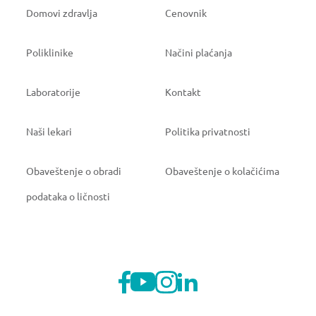
Domovi zdravlja
Cenovnik
Poliklinike
Načini plaćanja
Laboratorije
Kontakt
Naši lekari
Politika privatnosti
Obaveštenje o obradi
Obaveštenje o kolačićima
podataka o ličnosti