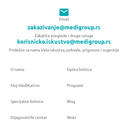
Email
zakazivanje@medigroup.rs
Zakažite preglede i druge usluge
korisnicko.iskustvo@medigroup.rs
Podelite sa nama Vaša iskustva, pohvale, prigovore i sugestije
O nama
Opšta bolnica
Moj MediKarton
Programi
Specijalne bolnice
Blog
Dijagnostički centar
Vesti