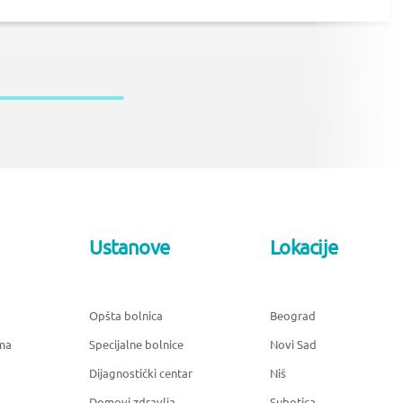
Ustanove
Lokacije
Opšta bolnica
Beograd
ma
Specijalne bolnice
Novi Sad
Dijagnostički centar
Niš
Domovi zdravlja
Subotica