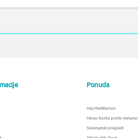
rmacije
Ponuda
Moj MediKarton
Mesec borbe protiv melano
Sistematski pregledi
k
360 Health Check