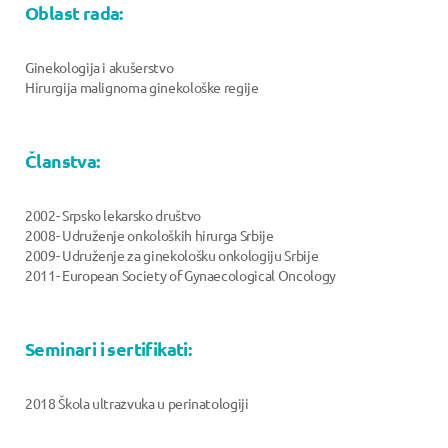
Oblast rada:
Ginekologija i akušerstvo
Hirurgija malignoma ginekološke regije
Članstva:
2002- Srpsko lekarsko društvo
2008- Udruženje onkoloških hirurga Srbije
2009- Udruženje za ginekološku onkologiju Srbije
2011- European Society of Gynaecological Oncology
Seminari i sertifikati:
2018 Škola ultrazvuka u perinatologiji