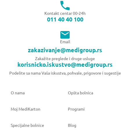
Kontakt centar 00-24h
011 40 40 100
Email
zakazivanje@medigroup.rs
Zakažite preglede i druge usluge
korisnicko.iskustvo@medigroup.rs
Podelite sa nama Vaša iskustva, pohvale, prigovore i sugestije
O nama
Opšta bolnica
Moj MediKarton
Programi
Specijalne bolnice
Blog