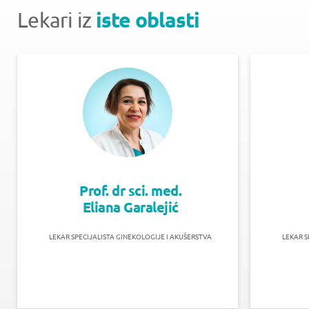
iste oblasti
Lekari iz
Prof. dr sci. med.
Eliana Garalejić
LEKAR SPECIJALISTA GINEKOLOGIJE I AKUŠERSTVA
LEKAR S