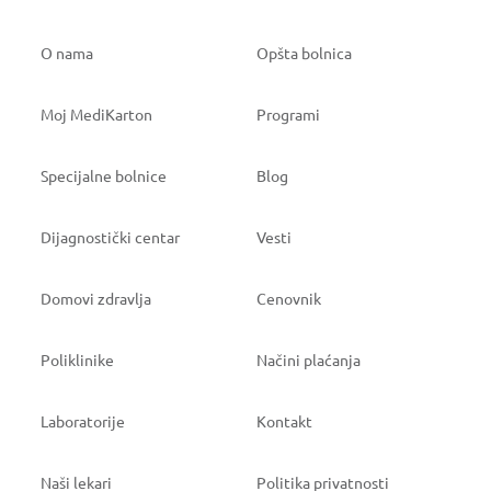
O nama
Opšta bolnica
Moj MediKarton
Programi
Specijalne bolnice
Blog
Dijagnostički centar
Vesti
Domovi zdravlja
Cenovnik
Poliklinike
Načini plaćanja
Laboratorije
Kontakt
Naši lekari
Politika privatnosti