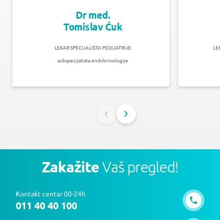
Dr med.
Tomislav Ćuk
LEKAR SPECIJALISTA PEDIJATRIJE
LE
subspecijalista endokrinologije
Zakažite
Vaš pregled!
Kontakt centar 00-24h
011 40 40 100