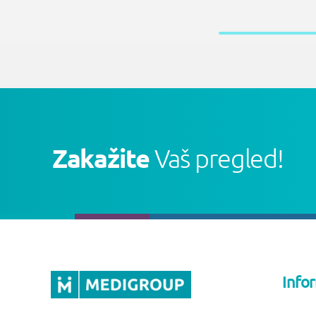
Zakažite
Vaš pregled!
Info