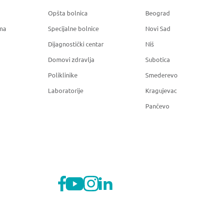
Opšta bolnica
Beograd
ma
Specijalne bolnice
Novi Sad
Dijagnostički centar
Niš
Domovi zdravlja
Subotica
Poliklinike
Smederevo
Laboratorije
Kragujevac
Pančevo