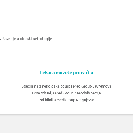
ršavanje u oblasti nefrologije
Lekara možete pronaći u
Specijalna ginekološka bolnica MediGroup Jevremova
Dom zdravlja MediGroup Narodnih heroja
Poliklinika MediGroup Kragujevac