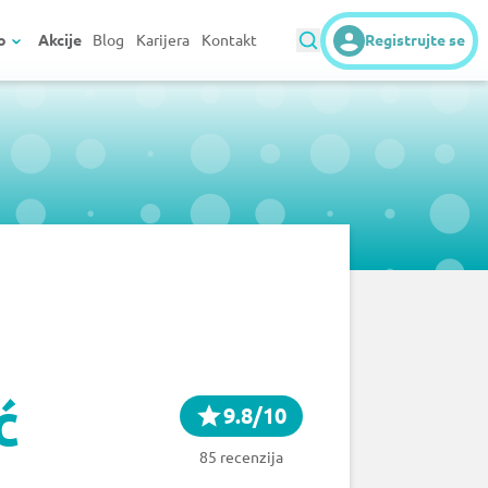
o
Akcije
Blog
Karijera
Kontakt
Registrujte se
ć
9.8/10
85 recenzija