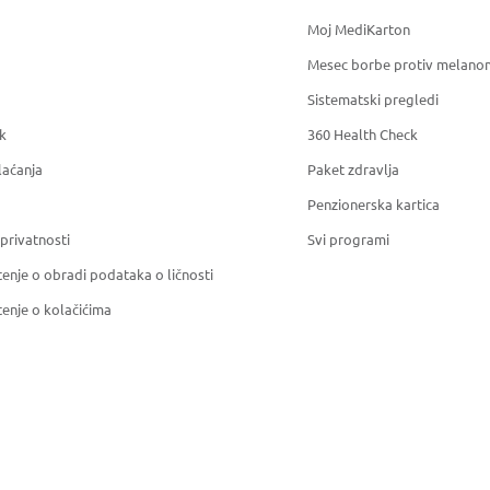
Moj MediKarton
Mesec borbe protiv melano
Sistematski pregledi
k
360 Health Check
laćanja
Paket zdravlja
Penzionerska kartica
 privatnosti
Svi programi
enje o obradi podataka o ličnosti
enje o kolačićima