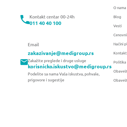
O nama
Kontakt centar 00-24h
Blog
011 40 40 100
Vesti
Cenovni
Načini p
Email
zakazivanje@medigroup.rs
Kontakt
Zakažite preglede i druge usluge
Politika
korisnicko.iskustvo@medigroup.rs
Obavešt
Podelite sa nama Vaša iskustva, pohvale,
prigovore i sugestije
Obavešt