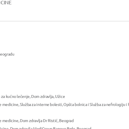
ICINE
 Beogradu
za kućno lečenje, Dom zdravlja, Užice
 medicine, Služba za interne bolesti, Opšta bolnica i Služba za nefrologiju i
e medicine, Dom zdravlja Dr Ristić, Beograd
dicine, Dom zdravlja MediGroup Banovo Brdo, Beograd