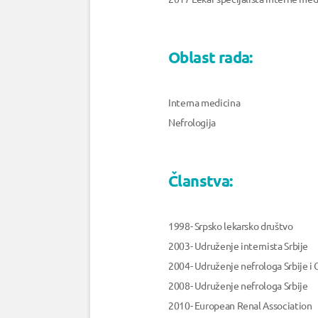
Oblast rada:
Interna medicina
Nefrologija
Članstva:
1998- Srpsko lekarsko društvo
2003- Udruženje internista Srbije
2004- Udruženje nefrologa Srbije i 
2008- Udruženje nefrologa Srbije
2010- European Renal Association