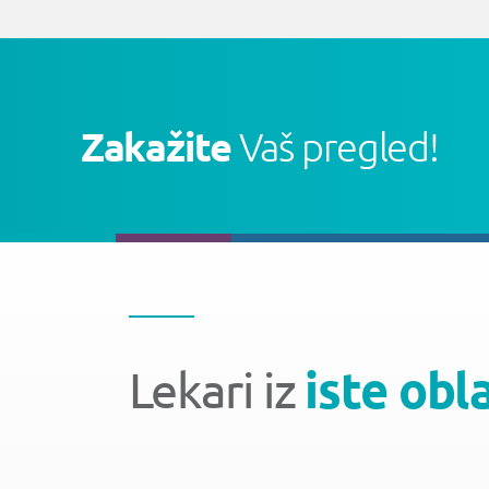
Zakažite
Vaš pregled!
Lekari iz
iste obl