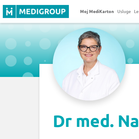
Moj MediKarton
Usluge
Le
Dr med. Na