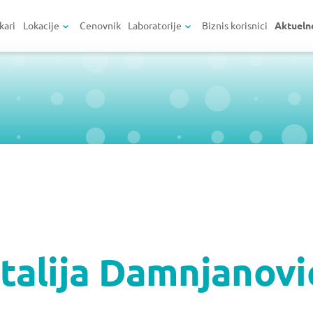
kari
Lokacije
Cenovnik
Laboratorije
Biznis korisnici
Aktueln
talija Damnjanovi