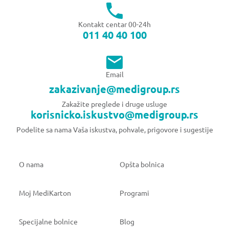
Kontakt centar 00-24h
011 40 40 100
Email
zakazivanje@medigroup.rs
Zakažite preglede i druge usluge
korisnicko.iskustvo@medigroup.rs
Podelite sa nama Vaša iskustva, pohvale, prigovore i sugestije
O nama
Opšta bolnica
Moj MediKarton
Programi
Specijalne bolnice
Blog