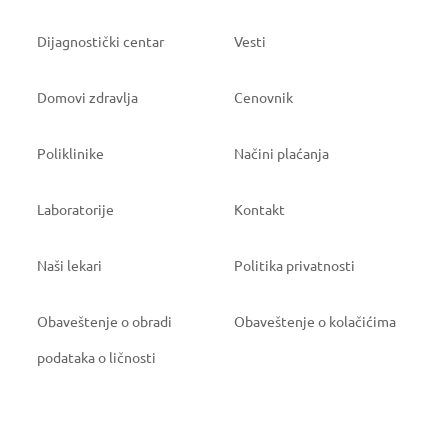
Dijagnostički centar
Vesti
Domovi zdravlja
Cenovnik
Poliklinike
Načini plaćanja
Laboratorije
Kontakt
Naši lekari
Politika privatnosti
Obaveštenje o obradi
Obaveštenje o kolačićima
podataka o ličnosti