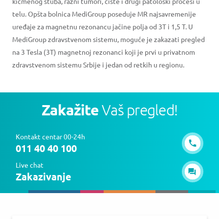
kičmenog stuba, razni tumori, ciste i drugi patološki procesi u
telu. Opšta bolnica MediGroup poseduje MR najsavremenije
uređaje za magnetnu rezonancu jačine polja od 3T i 1,5 T. U
MediGroup zdravstvenom sistemu, moguće je zakazati pregled
na 3 Tesla (3T) magnetnoj rezonanci koji je prvi u privatnom
zdravstvenom sistemu Srbije i jedan od retkih u regionu.
Zakažite
Vaš pregled!
Kontakt centar 00-24h
011 40 40 100
Live chat
Zakazivanje