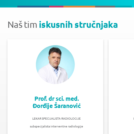
iskusnih stručnjaka
Naš tim
Prof. dr sci. med.
Đorđije Šaranović
LEKAR SPECIJALISTA RADIOLOGIJE
subspecijalista interventne radiologije