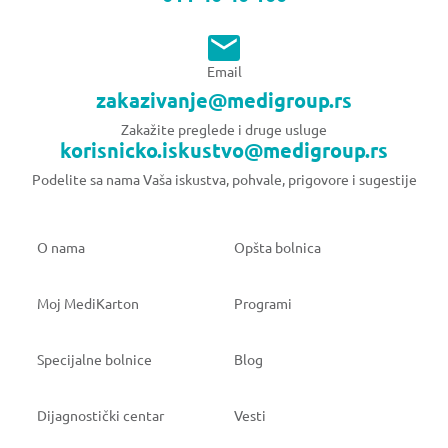
Email
zakazivanje@medigroup.rs
Zakažite preglede i druge usluge
korisnicko.iskustvo@medigroup.rs
Podelite sa nama Vaša iskustva, pohvale, prigovore i sugestije
O nama
Opšta bolnica
Moj MediKarton
Programi
Specijalne bolnice
Blog
Dijagnostički centar
Vesti