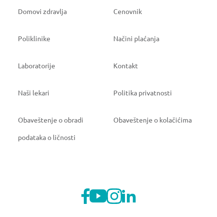
Domovi zdravlja
Cenovnik
Poliklinike
Načini plaćanja
Laboratorije
Kontakt
Naši lekari
Politika privatnosti
Obaveštenje o obradi
Obaveštenje o kolačićima
podataka o ličnosti