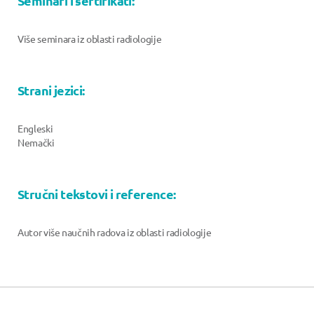
Seminari i sertifikati:
Više seminara iz oblasti radiologije
Strani jezici:
Engleski
Nemački
Stručni tekstovi i reference:
Autor više naučnih radova iz oblasti radiologije