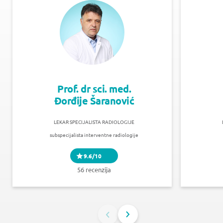
Prof. dr sci. med.
Đorđije Šaranović
LEKAR SPECIJALISTA RADIOLOGIJE
subspecijalista interventne radiologije
9.6/10
56 recenzija