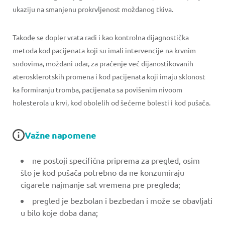
ukaziju na smanjenu prokrvljenost moždanog tkiva.
Takođe se dopler vrata radi i kao kontrolna dijagnostička
metoda kod pacijenata koji su imali intervencije na krvnim
sudovima, moždani udar, za praćenje već dijanostikovanih
aterosklerotskih promena i kod pacijenata koji imaju sklonost
ka formiranju tromba, pacijenata sa povišenim nivoom
holesterola u krvi, kod obolelih od šećerne bolesti i kod pušača.
Važne napomene
ne postoji specifična priprema za pregled, osim
što je kod pušača potrebno da ne konzumiraju
cigarete najmanje sat vremena pre pregleda;
pregled je bezbolan i bezbedan i može se obavljati
u bilo koje doba dana;