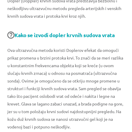
Dopler (Doppler) krvnih sudova vrata predstavlja bezbolnu i
neškodljivu ultrazvučnu metodu pregleda arterijskih i venskih
krvnih sudova vrata i protoka krvi kroz njih.
Kako se izvodi dopler krvnih sudova vrata
Ova ultrazvučna metoda koristi Doplerov efekat da omogući
prikaz promena u brzini protoka krvi. To znači da se meri razlika
u konstantnim frekvencama objekta koji se kreće (u ovom
slučaju krvnih zrnaca) u odnosu na posmatrača (ultrazvučna
sonda). Ovime je omogućeno da se otkriju mnoge promene u
strukturi i funkciji krvnih sudova vrata. Sam pregled se obavlja
tako što pacijent oslobodi vrat od odeće i nakita i legne na
krevet. Glava se lagano zabaci unazad, a brada podigne na gore,
jer su u tom položaju krvni sudovi najdostupnijni pregledu. Na
kožu duž krvnih sudova se nanosi utrazvučni gel koji je na
vodenoj bazi i potpuno neškodljiv.