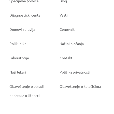
Specijalne bolnice
Blog
Dijagnostički centar
Vesti
Domovi zdravlja
Cenovnik
Poliklinike
Načini plaćanja
Laboratorije
Kontakt
Naši lekari
Politika privatnosti
Obaveštenje o obradi
Obaveštenje o kolačićima
podataka o ličnosti