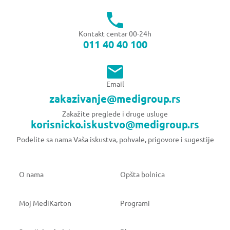
Kontakt centar 00-24h
011 40 40 100
Email
zakazivanje@medigroup.rs
Zakažite preglede i druge usluge
korisnicko.iskustvo@medigroup.rs
Podelite sa nama Vaša iskustva, pohvale, prigovore i sugestije
O nama
Opšta bolnica
Moj MediKarton
Programi