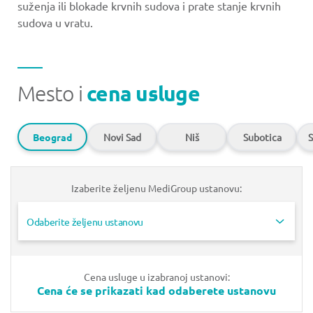
suženja ili blokade krvnih sudova i prate stanje krvnih
sudova u vratu.
Mesto i
cena usluge
Beograd
Novi Sad
Niš
Subotica
S
Izaberite željenu MediGroup ustanovu:
Odaberite željenu ustanovu
Cena usluge u izabranoj ustanovi:
Cena će se prikazati kad odaberete ustanovu