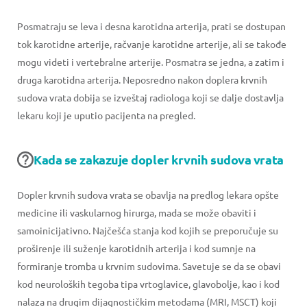
Posmatraju se leva i desna karotidna arterija, prati se dostupan
tok karotidne arterije, račvanje karotidne arterije, ali se takođe
mogu videti i vertebralne arterije. Posmatra se jedna, a zatim i
druga karotidna arterija. Neposredno nakon doplera krvnih
sudova vrata dobija se izveštaj radiologa koji se dalje dostavlja
lekaru koji je uputio pacijenta na pregled.
Kada se zakazuje dopler krvnih sudova vrata
Dopler krvnih sudova vrata se obavlja na predlog lekara opšte
medicine ili vaskularnog hirurga, mada se može obaviti i
samoinicijativno. Najčešća stanja kod kojih se preporučuje su
proširenje ili suženje karotidnih arterija i kod sumnje na
formiranje tromba u krvnim sudovima. Savetuje se da se obavi
kod neuroloških tegoba tipa vrtoglavice, glavobolje, kao i kod
nalaza na drugim dijagnostičkim metodama (MRI, MSCT) koji