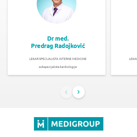
Dr med.
Predrag Radojković
LEKAR SPECIJALISTA INTERNE MEDICINE
LEKA
subspecijalista kardiologije