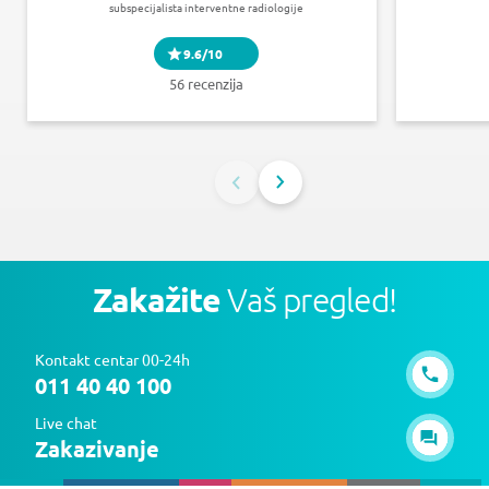
subspecijalista interventne radiologije
9.6/10
56 recenzija
Zakažite
Vaš pregled!
Kontakt centar 00-24h
011 40 40 100
Live chat
Zakazivanje