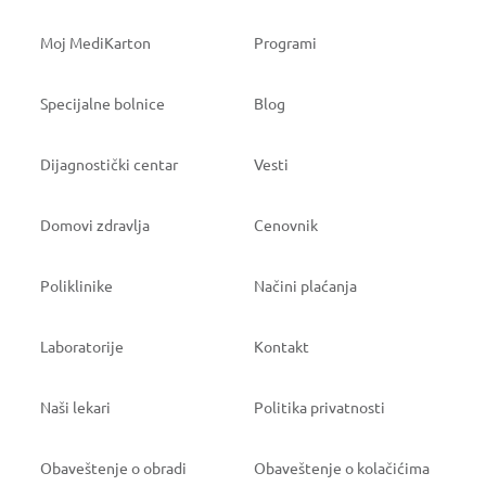
Moj MediKarton
Programi
Specijalne bolnice
Blog
Dijagnostički centar
Vesti
Domovi zdravlja
Cenovnik
Poliklinike
Načini plaćanja
Laboratorije
Kontakt
Naši lekari
Politika privatnosti
Obaveštenje o obradi
Obaveštenje o kolačićima