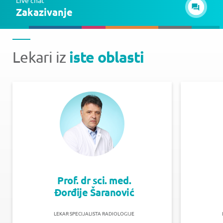
Zakazivanje
iste oblasti
Lekari iz
Prof. dr sci. med.
Đorđije Šaranović
LEKAR SPECIJALISTA RADIOLOGIJE