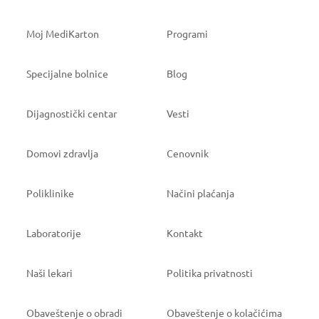
Moj MediKarton
Programi
Specijalne bolnice
Blog
Dijagnostički centar
Vesti
Domovi zdravlja
Cenovnik
Poliklinike
Načini plaćanja
Laboratorije
Kontakt
Naši lekari
Politika privatnosti
Obaveštenje o obradi
Obaveštenje o kolačićima