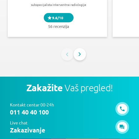
subspecijalista interventne radiologije
9.6/10
56 recenzija
Zakažite
Vaš pregled!
Kontakt centar 00-24h
011 40 40 100
Live chat
Zakazivanje