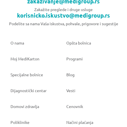
zakazivanje@medigroup.rs
Zakažite preglede i druge usluge
korisnicko.iskustvo@medigroup.rs
Podelite sa nama Vaša iskustva, pohvale, prigovore i sugestije
O nama
Opšta bolnica
Moj MediKarton
Programi
Specijalne bolnice
Blog
Dijagnostički centar
Vesti
Domovi zdravlja
Cenovnik
Poliklinike
Načini plaćanja