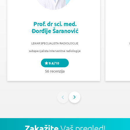
Prof. dr sci. med.
Đorđije Šaranović
LEKAR SPECIJALISTA RADIOLOGIJE
subspecijalista interventne radiologije
9.6/10
56 recenzija
Zakažite
Vaš pregled!