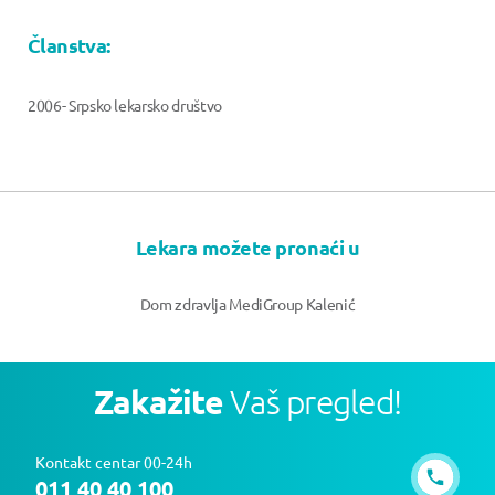
Članstva:
2006- Srpsko lekarsko društvo
Lekara možete pronaći u
Dom zdravlja MediGroup Kalenić
Zakažite
Vaš pregled!
Kontakt centar 00-24h
011 40 40 100