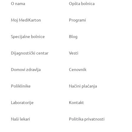
O nama
Opšta bolnica
Moj MediKarton
Programi
Specijalne bolnice
Blog
Dijagnostički centar
Vesti
Domovi zdravlja
Cenovnik
Poliklinike
Načini plaćanja
Laboratorije
Kontakt
Naši lekari
Politika privatnosti