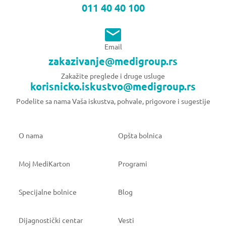
011 40 40 100
Email
zakazivanje@medigroup.rs
Zakažite preglede i druge usluge
korisnicko.iskustvo@medigroup.rs
Podelite sa nama Vaša iskustva, pohvale, prigovore i sugestije
O nama
Opšta bolnica
Moj MediKarton
Programi
Specijalne bolnice
Blog
Dijagnostički centar
Vesti