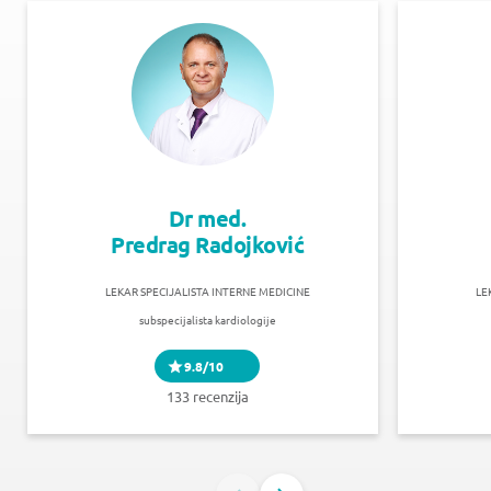
Dr med.
Predrag Radojković
LEKAR SPECIJALISTA INTERNE MEDICINE
LE
subspecijalista kardiologije
9.8/10
133 recenzija