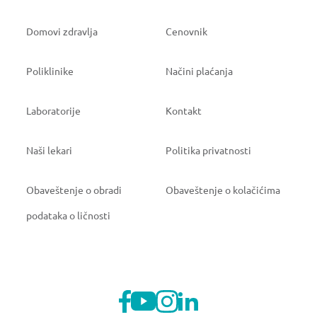
Domovi zdravlja
Cenovnik
Poliklinike
Načini plaćanja
Laboratorije
Kontakt
Naši lekari
Politika privatnosti
Obaveštenje o obradi
Obaveštenje o kolačićima
podataka o ličnosti