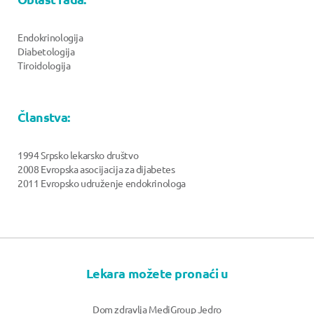
Endokrinologija
Diabetologija
Tiroidologija
Članstva:
1994 Srpsko lekarsko društvo
2008 Evropska asocijacija za dijabetes
2011 Evropsko udruženje endokrinologa
Lekara možete pronaći u
Dom zdravlja MediGroup Jedro