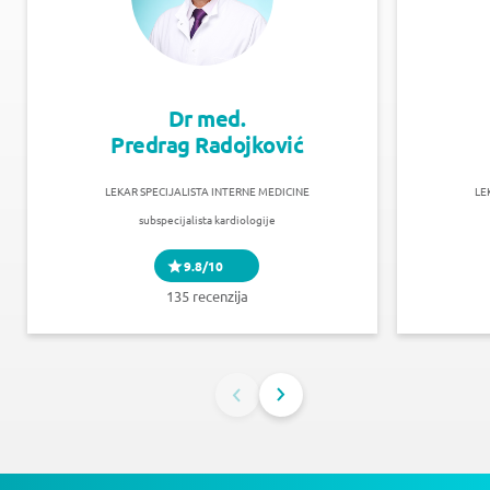
Dr med.
Predrag Radojković
LEKAR SPECIJALISTA INTERNE MEDICINE
LE
subspecijalista kardiologije
9.8/10
135 recenzija