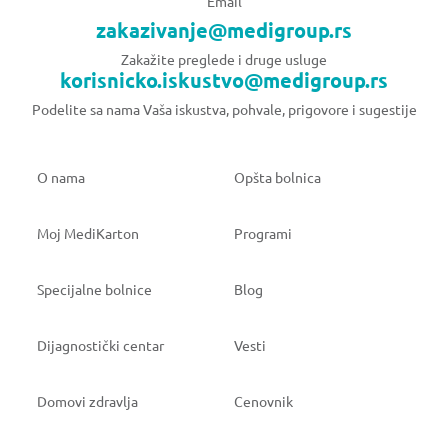
Email
zakazivanje@medigroup.rs
Zakažite preglede i druge usluge
korisnicko.iskustvo@medigroup.rs
Podelite sa nama Vaša iskustva, pohvale, prigovore i sugestije
O nama
Opšta bolnica
Moj MediKarton
Programi
Specijalne bolnice
Blog
Dijagnostički centar
Vesti
Domovi zdravlja
Cenovnik