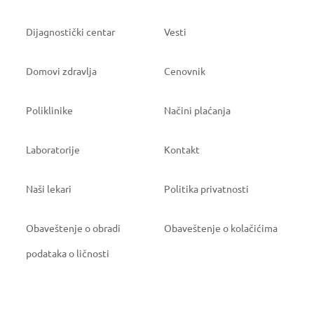
Dijagnostički centar
Vesti
Domovi zdravlja
Cenovnik
Poliklinike
Načini plaćanja
Laboratorije
Kontakt
Naši lekari
Politika privatnosti
Obaveštenje o obradi
Obaveštenje o kolačićima
podataka o ličnosti