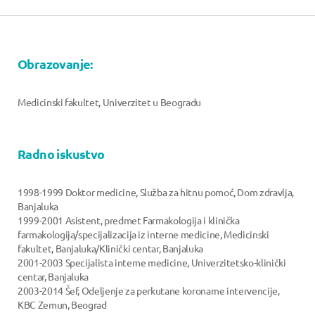
Obrazovanje:
Medicinski fakultet, Univerzitet u Beogradu
Radno iskustvo
1998-1999 Doktor medicine, Služba za hitnu pomoć, Dom zdravlja,
Banjaluka
1999-2001 Asistent, predmet Farmakologija i klinička
farmakologija/specijalizacija iz interne medicine, Medicinski
fakultet, Banjaluka/Klinički centar, Banjaluka
2001-2003 Specijalista interne medicine, Univerzitetsko-klinički
centar, Banjaluka
2003-2014 Šef, Odeljenje za perkutane koronarne intervencije,
KBC Zemun, Beograd