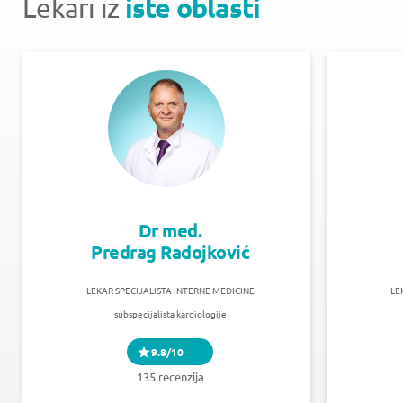
iste oblasti
Lekari iz
Dr med.
Predrag Radojković
LEKAR SPECIJALISTA INTERNE MEDICINE
LE
subspecijalista kardiologije
9.8/10
135 recenzija