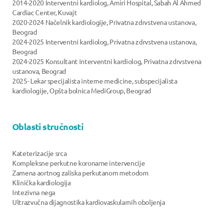
2014-2020 Interventni kardiolog, Amiri Hospital, Sabah Al Ahmed
Cardiac Center, Kuvajt
2020-2024 Načelnik kardiologije, Privatna zdrvstvena ustanova,
Beograd
2024-2025 Interventni kardiolog, Privatna zdrvstvena ustanova,
Beograd
2024-2025 Konsultant interventni kardiolog, Privatna zdrvstvena
ustanova, Beograd
2025- Lekar specijalista interne medicine, subspecijalista
kardiologije, Opšta bolnica MediGroup, Beograd
Oblasti stručnosti
Kateterizacije srca
Kompleksne perkutne koronarne intervencije
Zamena aortnog zaliska perkutanom metodom
Klinička kardiologija
Intezivna nega
Ultrazvučna dijagnostika kardiovaskularnih oboljenja