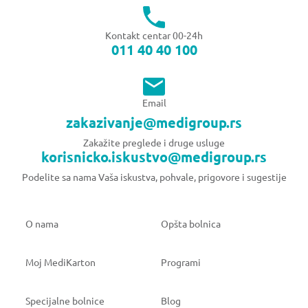
Kontakt centar 00-24h
011 40 40 100
Email
zakazivanje@medigroup.rs
Zakažite preglede i druge usluge
korisnicko.iskustvo@medigroup.rs
Podelite sa nama Vaša iskustva, pohvale, prigovore i sugestije
O nama
Opšta bolnica
Moj MediKarton
Programi
Specijalne bolnice
Blog