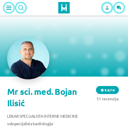
Mr sci. med. Bojan
9.8/10
51 recenzija
Ilisić
LEKAR SPECIJALISTA INTERNE MEDICINE
subspecijalista kardiologije