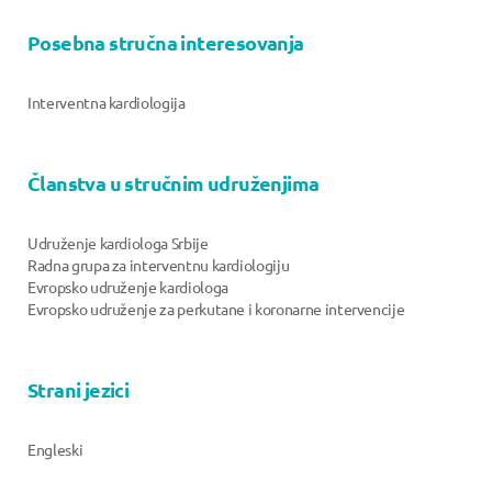
Posebna stručna interesovanja
Interventna kardiologija
Članstva u stručnim udruženjima
Udruženje kardiologa Srbije
Radna grupa za interventnu kardiologiju
Evropsko udruženje kardiologa
Evropsko udruženje za perkutane i koronarne intervencije
Strani jezici
Engleski