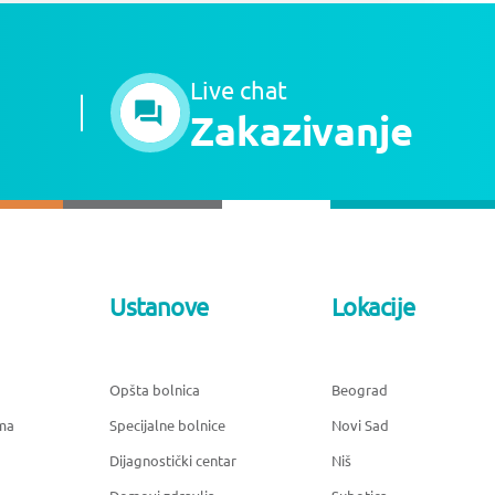
Live chat
Zakazivanje
Ustanove
Lokacije
Opšta bolnica
Beograd
ma
Specijalne bolnice
Novi Sad
Dijagnostički centar
Niš