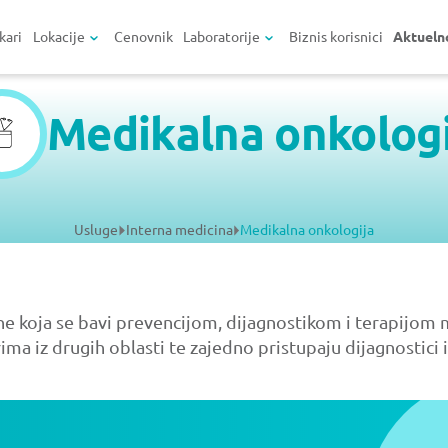
kari
Lokacije
Cenovnik
Laboratorije
Biznis korisnici
Aktueln
Medikalna onkologi
Usluge
Interna medicina
Medikalna onkologija
e koja se bavi prevencijom, dijagnostikom i terapijom ma
ima iz drugih oblasti te zajedno pristupaju dijagnostici 