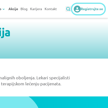
o
Akcije
Blog
Karijera
Kontakt
Registrujte se
ja
lignih oboljenja. Lekari specijalisti
i terapijskom lečenju pacijenata.